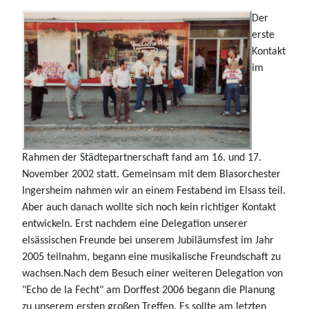
Der
erste
Kontakt
im
Rahmen der Städtepartnerschaft fand am 16. und 17.
November 2002 statt. Gemeinsam mit dem Blasorchester
Ingersheim nahmen wir an einem Festabend im Elsass teil.
Aber auch danach wollte sich noch kein richtiger Kontakt
entwickeln. Erst nachdem eine Delegation unserer
elsässischen Freunde bei unserem Jubiläumsfest im Jahr
2005 teilnahm, begann eine musikalische Freundschaft zu
wachsen.Nach dem Besuch einer weiteren Delegation von
"Echo de la Fecht" am Dorffest 2006 begann die Planung
zu unserem ersten großen Treffen. Es sollte am letzten