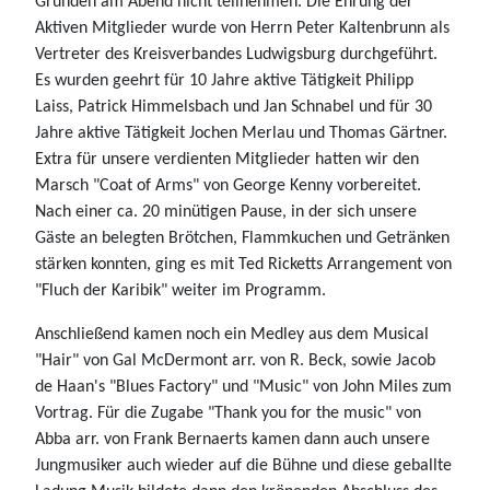
Gründen am Abend nicht teilnehmen. Die Ehrung der
Aktiven Mitglieder wurde von Herrn Peter Kaltenbrunn als
Vertreter des Kreisverbandes Ludwigsburg durchgeführt.
Es wurden geehrt für 10 Jahre aktive Tätigkeit Philipp
Laiss, Patrick Himmelsbach und Jan Schnabel und für 30
Jahre aktive Tätigkeit Jochen Merlau und Thomas Gärtner.
Extra für unsere verdienten Mitglieder hatten wir den
Marsch "Coat of Arms" von George Kenny vorbereitet.
Nach einer ca. 20 minütigen Pause, in der sich unsere
Gäste an belegten Brötchen, Flammkuchen und Getränken
stärken konnten, ging es mit Ted Ricketts Arrangement von
"Fluch der Karibik" weiter im Programm.
Anschließend kamen noch ein Medley aus dem Musical
"Hair" von Gal McDermont arr. von R. Beck, sowie Jacob
de Haan's "Blues Factory" und "Music" von John Miles zum
Vortrag. Für die Zugabe "Thank you for the music" von
Abba arr. von Frank Bernaerts kamen dann auch unsere
Jungmusiker auch wieder auf die Bühne und diese geballte