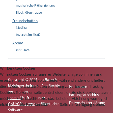
musikalische Früherziehung
Blockflötengruppe
Freundschaften
Metlika
Ingersheim Elsaß
Archiv
Jahr 2024
Wir benutzen Cookies
Wir nutzen Cookies auf unserer Website. Einige von ihnen sind
Copyright © 2026 musikverein-
essenziell für den Betrieb der Seite, während andere uns helfen,
kleiningersheim.de. Alle Rechte
diese Website und die Nutzererfahrung zu verbessern (Tracking
Impressum
vorbehalten.
Cookies). Sie können selbst entscheiden, ob Sie die Cookies zulassen
haftungsausschluss
Joomla!
ist freie, unter der
möchten. Bitte beachten Sie, dass bei einer Ablehnung womöglich
Datenschutzerklärung
GNU/GPL-Lizenz
veröffentlichte
nicht mehr alle Funktionalitäten der Seite zur Verfügung stehen.
Software.