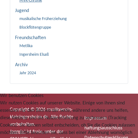
MVK-Chronik
Jugend
musikalische Früherziehung
Blockflötengruppe
Freundschaften
Metlika
Ingersheim Elsaß
Archiv
Jahr 2024
Wir benutzen Cookies
Wir nutzen Cookies auf unserer Website. Einige von ihnen sind
Copyright © 2026 musikverein-
essenziell für den Betrieb der Seite, während andere uns helfen,
kleiningersheim.de. Alle Rechte
diese Website und die Nutzererfahrung zu verbessern (Tracking
Impressum
vorbehalten.
Cookies). Sie können selbst entscheiden, ob Sie die Cookies zulassen
haftungsausschluss
Joomla!
ist freie, unter der
möchten. Bitte beachten Sie, dass bei einer Ablehnung womöglich